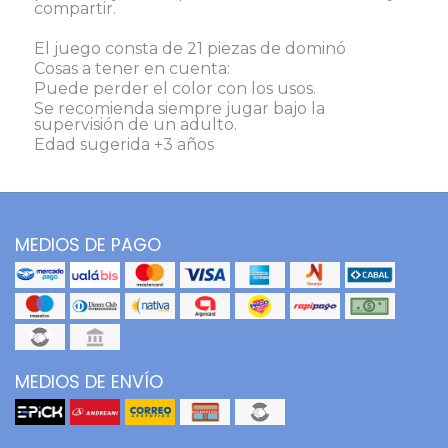
compartir.
El juego consta de 21 piezas de dominó
Cosas a tener en cuenta:
Puede perder el color con los usos.
Se recomienda siempre jugar bajo la
supervisión de un adulto.
Edad sugerida +3 años
MEDIOS DE PAGO
MEDIOS DE ENVÍO